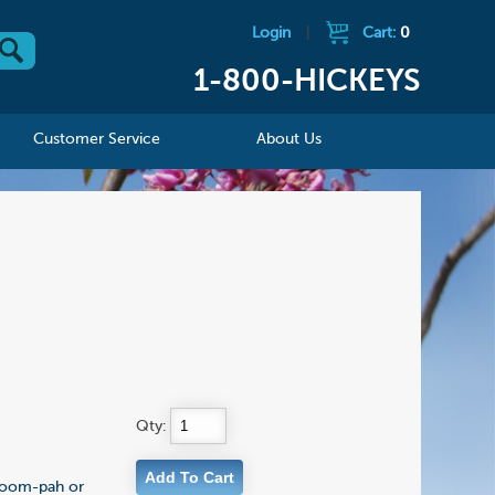
Login
|
Cart:
0
1-800-HICKEYS
Customer Service
About Us
Qty:
r oom-pah or