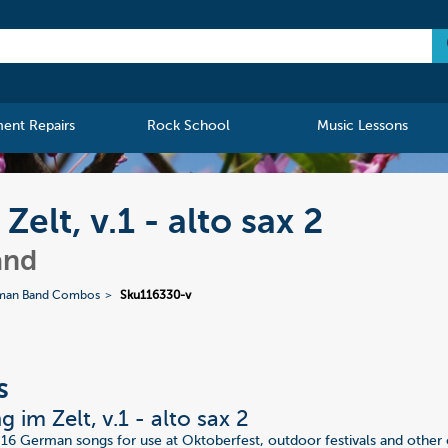
ment Repairs
Rock School
Music Lessons
elt, v.1 - alto sax 2
and
man Band Combos
Sku116330-v
s
 im Zelt, v.1 - alto sax 2
 16 German songs for use at Oktoberfest, outdoor festivals and othe