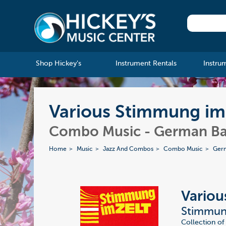
Shop Hickey's
Instrument Rentals
Instru
Various Stimmung im Z
Combo Music - German B
Home
Music
Jazz And Combos
Combo Music
Ger
Variou
Stimmung
Collection of