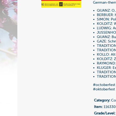
German-theme
• QUANZ: O, 
• BERBUER: H
• SIMON: Pol
• KOLDITZ: W
• LUDWIG: Au
• JUSSENHOVE
• QUANZ: Bum
• GAZE: Schna
• TRADITIONA
• TRADITIONA
• KOLLO: Alt 
• KOLDITZ: Z
• RAYMOND: W
• KLUGER: Es 
• TRADITIONA
• TRADITIONA
#octoberfest
#oktoberfest
Category:
Co
Item:
116330
Grade/Level: