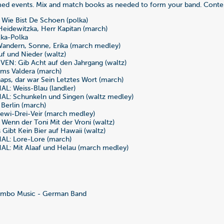
d events. Mix and match books as needed to form your band. Conte
Wie Bist De Schoen (polka)
eidewitzka, Herr Kapitan (march)
ka-Polka
andern, Sonne, Erika (march medley)
f und Nieder (waltz)
N: Gib Acht auf den Jahrgang (waltz)
s Valdera (march)
ps, dar war Sein Letztes Wort (march)
L: Weiss-Blau (landler)
L: Schunkeln und Singen (waltz medley)
Berlin (march)
ewi-Drei-Veir (march medley)
enn der Toni Mit der Vroni (waltz)
Gibt Kein Bier auf Hawaii (waltz)
L: Lore-Lore (march)
L: Mit Alaaf und Helau (march medley)
mbo Music - German Band