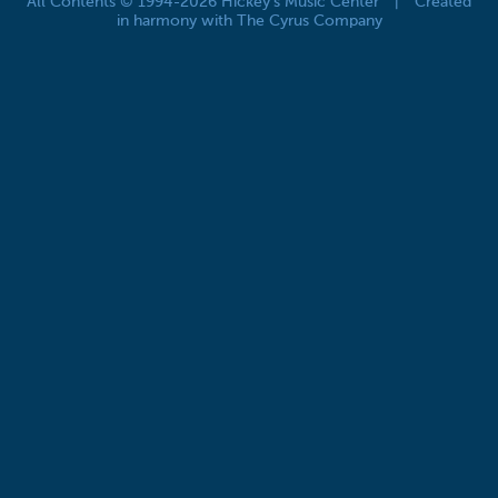
All Contents © 1994-2026 Hickey's Music Center
|
Created
in harmony with The Cyrus Company