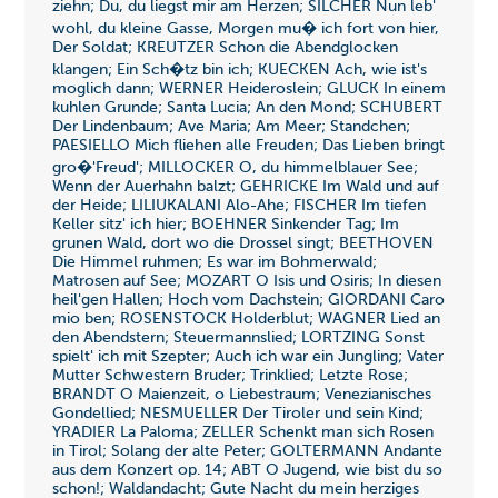
ziehn; Du, du liegst mir am Herzen; SILCHER Nun leb'
wohl, du kleine Gasse, Morgen mu� ich fort von hier,
Der Soldat; KREUTZER Schon die Abendglocken
klangen; Ein Sch�tz bin ich; KUECKEN Ach, wie ist's
moglich dann; WERNER Heideroslein; GLUCK In einem
kuhlen Grunde; Santa Lucia; An den Mond; SCHUBERT
Der Lindenbaum; Ave Maria; Am Meer; Standchen;
PAESIELLO Mich fliehen alle Freuden; Das Lieben bringt
gro�'Freud'; MILLOCKER O, du himmelblauer See;
Wenn der Auerhahn balzt; GEHRICKE Im Wald und auf
der Heide; LILIUKALANI Alo-Ahe; FISCHER Im tiefen
Keller sitz' ich hier; BOEHNER Sinkender Tag; Im
grunen Wald, dort wo die Drossel singt; BEETHOVEN
Die Himmel ruhmen; Es war im Bohmerwald;
Matrosen auf See; MOZART O Isis und Osiris; In diesen
heil'gen Hallen; Hoch vom Dachstein; GIORDANI Caro
mio ben; ROSENSTOCK Holderblut; WAGNER Lied an
den Abendstern; Steuermannslied; LORTZING Sonst
spielt' ich mit Szepter; Auch ich war ein Jungling; Vater
Mutter Schwestern Bruder; Trinklied; Letzte Rose;
BRANDT O Maienzeit, o Liebestraum; Venezianisches
Gondellied; NESMUELLER Der Tiroler und sein Kind;
YRADIER La Paloma; ZELLER Schenkt man sich Rosen
in Tirol; Solang der alte Peter; GOLTERMANN Andante
aus dem Konzert op. 14; ABT O Jugend, wie bist du so
schon!; Waldandacht; Gute Nacht du mein herziges